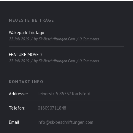
NEUESTE BEITRÄGE
Wakepark Triolago
22. Juli 2019
by
Sk-Beschriftungen.com
0 Comments
FEATURE MOVE 2
22. Juli 2019
by
Sk-Beschriftungen.com
0 Comments
KONTAKT INFO
Addresse:
Leinorstr. 5 85757 Karlsfeld
Telefon:
016090711848
Email:
info@sk-beschriftungen.com