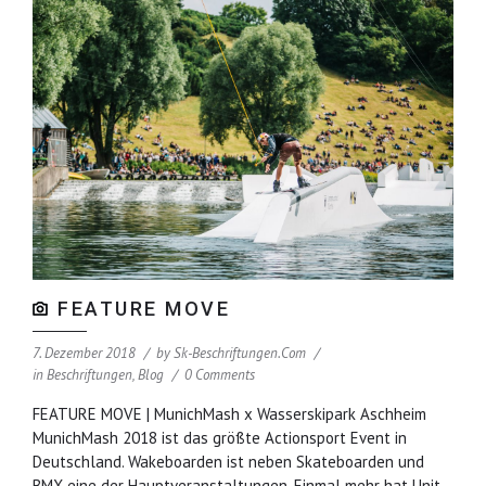
FEATURE MOVE
7. Dezember 2018
by
Sk-Beschriftungen.com
in
Beschriftungen
,
Blog
0 Comments
FEATURE MOVE | MunichMash x Wasserskipark Aschheim
MunichMash 2018 ist das größte Actionsport Event in
Deutschland. Wakeboarden ist neben Skateboarden und
BMX eine der Hauptveranstaltungen. Einmal mehr hat Unit