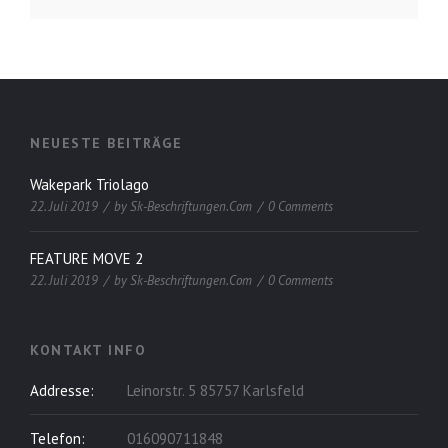
NEUESTE BEITRÄGE
Wakepark Triolago
22. Juli 2019
by
Sk-Beschriftungen.com
0 Comments
FEATURE MOVE 2
22. Juli 2019
by
Sk-Beschriftungen.com
0 Comments
KONTAKT INFO
Addresse:
Leinorstr. 5 85757 Karlsfeld
Telefon:
016090711848