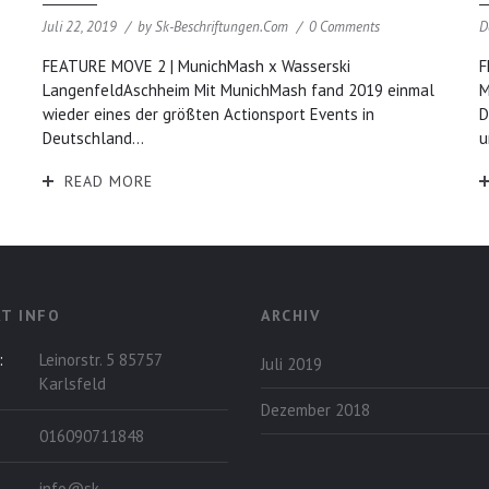
Juli 22, 2019
by
Sk-Beschriftungen.com
0 Comments
D
FEATURE MOVE 2 | MunichMash x Wasserski
F
LangenfeldAschheim Mit MunichMash fand 2019 einmal
M
wieder eines der größten Actionsport Events in
D
Deutschland...
u
READ MORE
T INFO
ARCHIV
:
Leinorstr. 5 85757
Juli 2019
Karlsfeld
Dezember 2018
016090711848
info@sk-