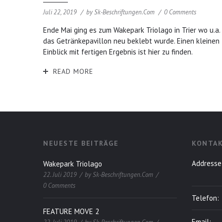
Juli 22, 2019
by
Sk-Beschriftungen.com
0 Comments
Ende Mai ging es zum Wakepark Triolago in Trier wo u.a.
das Getränkepavillon neu beklebt wurde. Einen kleinen
Einblick mit fertigen Ergebnis ist hier zu finden.
READ MORE
NEUESTE BEITRÄGE
KONTAK
Addresse
Wakepark Triolago
22. Juli 2019
by
Sk-Beschriftungen.com
0 Comments
Telefon:
FEATURE MOVE 2
Email: