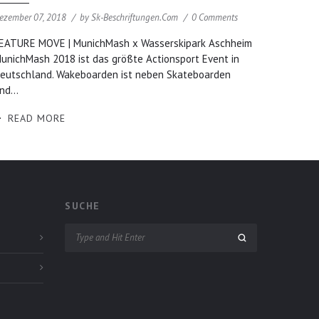
ezember 07, 2018
by
Sk-Beschriftungen.com
0 Comments
EATURE MOVE | MunichMash x Wasserskipark Aschheim
unichMash 2018 ist das größte Actionsport Event in
eutschland. Wakeboarden ist neben Skateboarden
nd...
READ MORE
SUCHE