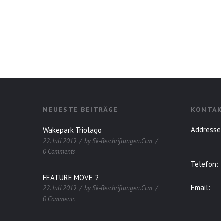
NEUESTE BEITRÄGE
KONTAK
Addresse
Wakepark Triolago
22. Juli 2019
by
Sk-Beschriftungen.com
0 Comments
Telefon:
FEATURE MOVE 2
Email:
22. Juli 2019
by
Sk-Beschriftungen.com
0 Comments