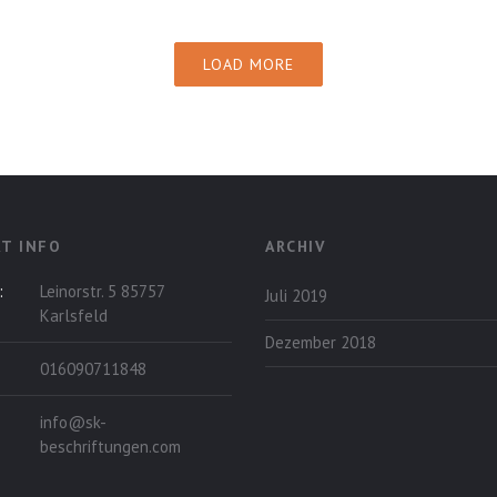
LOAD MORE
T INFO
ARCHIV
:
Leinorstr. 5 85757
Juli 2019
Karlsfeld
Dezember 2018
016090711848
info@sk-
beschriftungen.com